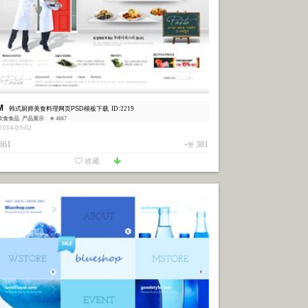
M
韩式厨师美食料理网页PSD模板下载
ID:2219
饮食食品
产品展示
★ 4667
014-09-02
361
381
+赞
收藏