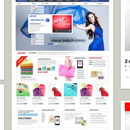
2
2
-踩