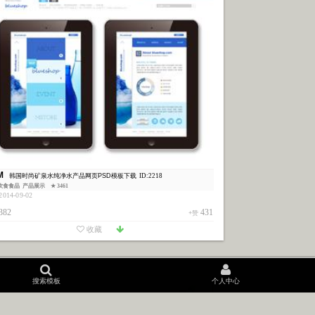
M
韩国时尚矿泉水纯净水产品网页PSD模板下载
ID:2218
饮食食品
产品展示
★ 3461
014-09-02
382
431
+赞
收藏
搜索模板
搜索模板
个人中心
个人中心