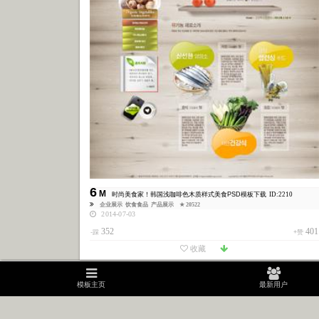
6
M
时尚美食家！韩国浅咖啡色木质样式美食PSD模板下载
ID:2210
企业展示
饮食食品
产品展示
★ 20522
2014-07-03
352
401
-踩
+赞
收藏
模板主页
模板主页
最新用户
最新用户