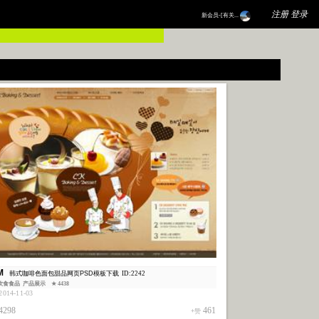
p/psd.2008php.com/shouji.php on line 8
=
注册 登录
新会员-[有关...
M
韩式咖啡色面包甜品网页PSD模板下载
ID:2242
饮食食品
产品展示
★ 4438
014-11-03
4298
461
+赞