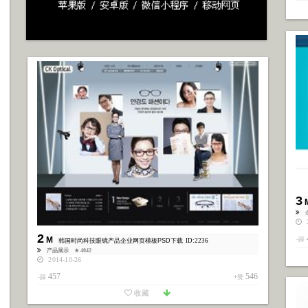
3
2
2
M
-踩
韩国时尚科技眼镜产品企业网页模板PSD下载
ID:2236
产品展示
★ 4042
2014-10-26
457
546
-踩
+赞
收藏