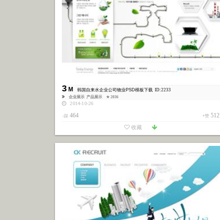
3
M
韩国自来水企业公司物业PSD模板下载
ID:2233
企业展示
产品展示
★ 2036
2014-10-26
464
512
-踩
+赞
收藏