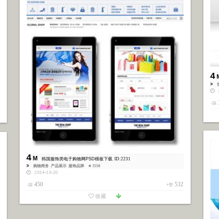
4
2
-踩
4
M
韩国服饰类电子购物网PSD模板下载
ID:2231
购物商务
产品展示
服饰品牌
★ 3550
2014-10-20
450
532
-踩
+赞
收藏