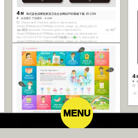
4
M
韩式蓝色清爽型家居卫浴企业网站PSD模板下载
ID:2206
企业展示
产品展示
★ 2446
Deprecated: Function split() is deprecated in
/home/2008php/psd.2008php.com/xin_image_zp_shouji.php on
402
447
line 82 Deprecated: Function split() is deprecated in
-踩
+赞
/home/2008php/psd.2008php.com/xin_image_zp_shouji.php on
line 120 2014-07-02 Deprecated: Function split() is deprecated in
收藏
/home/2008php/psd.2008php.com/xin_image_zp_shouji.php on
line 129 Deprecated: Function split() is deprecated in
/home/2008php/psd.2008php.com/xin_image_zp_shouji.php on
line 131
首页
酷站
图库
矢量
高清
模板
建站
首页
酷站
图库
矢量
高清
模板
建站
4
2
-踩
MENU
MENU