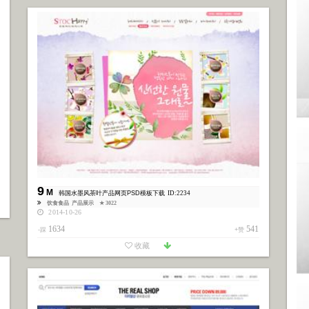
9
M
韩国水墨风茶叶产品网页PSD模板下载
ID:2234
饮食食品
产品展示
★ 3022
2014-10-26
1634
541
-踩
+赞
收藏