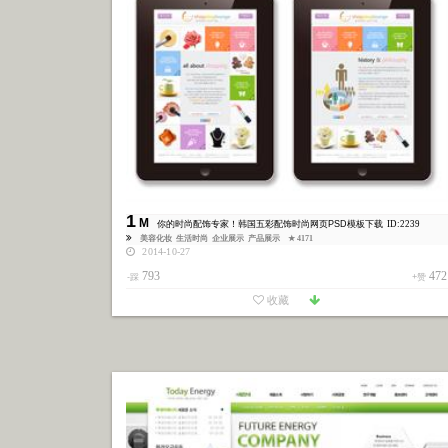
1
M
你的时尚配饰专家！韩国五彩配饰时尚网页PSD模板下载
ID:2239
美容化妆
生活时尚
企业展示
产品展示
★ 4171
2014-10-27
793
472
-踩
+赞
收藏