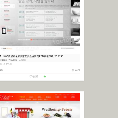
M
韩式质感银色家具家居类企业网页PSD模板下载
ID:2235
企业展示
产品展示
★ 3059
014-10-26
480
479
+赞
收藏