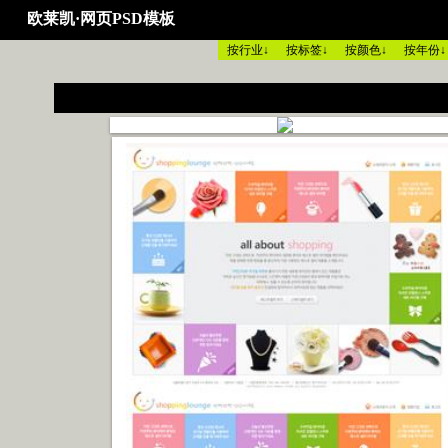
Warning: session_start(): The session id is too long or contains illegal
欧莱凯·网页PSD模板
按行业↓
按标签↓
按颜色↓
按年份↓