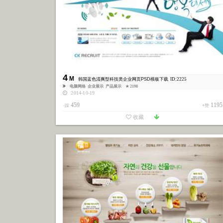
4
M
韩国蓝色清爽型科技类企业网页PSD模板下载
ID:2225
电脑网络
企业展示
产品展示
★ 2198
2014-10-19
459
1195
-踩
+赞
收藏