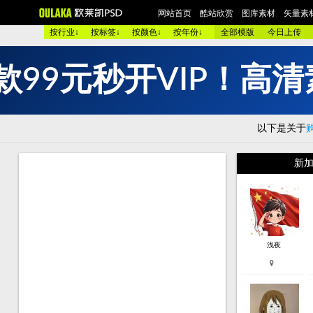
网站首页
酷站欣赏
图库素材
矢量素材
按行业↓
按标签↓
按颜色↓
按年份↓
全部模版
今日上传
企
秒
开
款
9
9
欧美酷图
平面设计
艺术摄影
包装设计
时装展示
酷
图 库：
元
颜 色 >>
黑色酷站
白色酷站
红色酷站
蓝色酷站
紫
以下是关于
类 型 >>
手机通讯
服装品牌
汽车交通
美容化妆
艺
购物商店
网络游戏
个人网站
集团企业
酒店宾馆
金
新加
烟茶酒水
餐厅饭店
家用电器
数码相机
珠宝首饰
庆
模 板：
黑色模板
白色模板
红色模板
蓝色模板
紫色模板
黄
服 务：
网站简介
服务团队
网站建设
欧莱凯APP端下载
浅夜