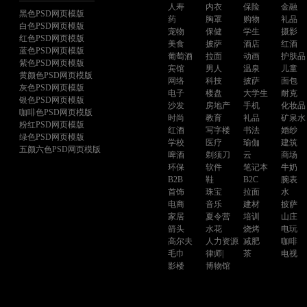
人寿
内衣
保险
金融
黑色PSD网页模版
药
胸罩
购物
礼品
白色PSD网页模版
宠物
保健
学生
摄影
红色PSD网页模版
美食
披萨
酒店
红酒
蓝色PSD网页模版
葡萄酒
拉面
动画
护肤品
紫色PSD网页模版
宾馆
男人
温泉
儿童
黄颜色PSD网页模版
网络
科技
披萨
面包
灰色PSD网页模版
电子
楼盘
大学生
耐克
银色PSD网页模版
沙发
房地产
手机
化妆品
咖啡色PSD网页模版
时尚
教育
礼品
矿泉水
粉红PSD网页模版
红酒
写字楼
书法
婚纱
绿色PSD网页模版
学校
医疗
瑜伽
建筑
五颜六色PSD网页模版
啤酒
剃须刀
云
商场
环保
软件
笔记本
牛奶
B2B
鞋
B2C
腕表
首饰
珠宝
拉面
水
电商
音乐
建材
披萨
家居
夏令营
培训
山庄
箭头
水花
烧烤
电玩
高尔夫
人力资源
减肥
咖啡
毛巾
律师|
茶
电视
影楼
博物馆