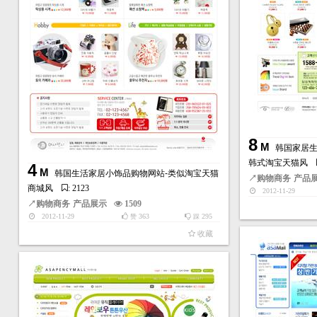
8
M
韩国家居生
韩式淘宝天猫风
4
M
韩国生活家居小饰品购物网站-类似淘宝天猫
↗
购物商务
产品
商城风
: 2123
2012-11-29
↗
购物商务
产品展示
1509
2012-11-29
363
295
赞
踩
收藏