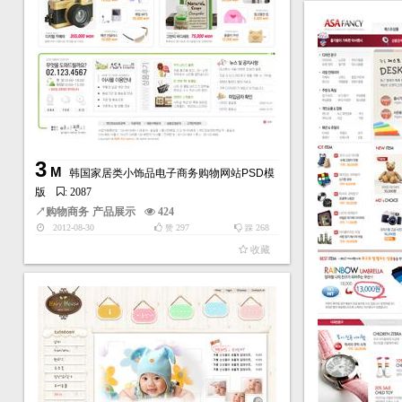
3
M
韩国家居类小饰品电子商务购物网站PSD模
版
: 2087
↗
购物商务
产品展示
424
2012-08-30
297
268
赞
踩
收藏