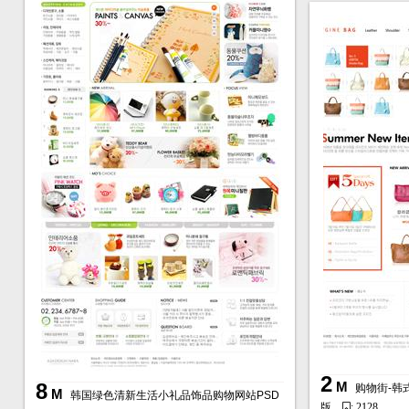
2
8
M
购物街-韩
M
韩国绿色清新生活小礼品饰品购物网站PSD
版
: 2128