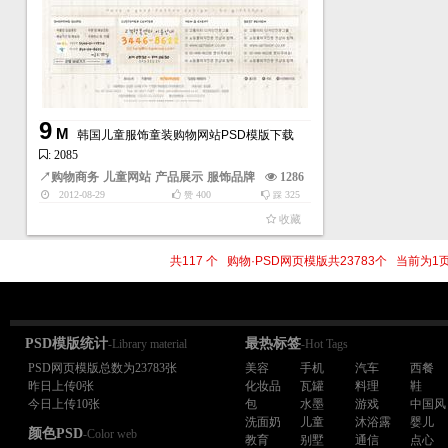
9
M
韩国儿童服饰童装购物网站PSD模版下载
: 2085
↗
购物商务
儿童网站
产品展示
服饰品牌
1286
2012-08-29
400
325
赞
踩
收藏
共117 个 购物·PSD网页模版共23783个 当前为
PSD模版统计
最热标签
-Library material
-Hot Tags
PSD网页模版总数为23783张
美容
手机
汽车
西餐
昨日上传0张
化妆品
瓦罐
料理
鞋
今日上传10张
包
水墨
游戏
中国风
洗面奶
儿童
沐浴露
婴儿
颜色PSD
-Color web
教育
别墅
通信
点心