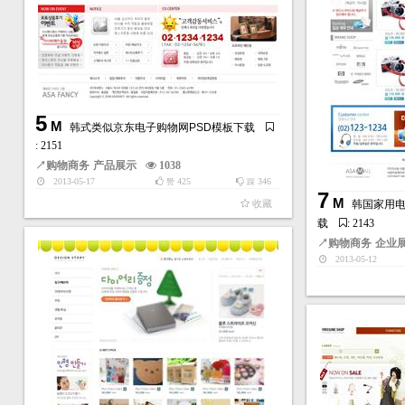
5
M
韩式类似京东电子购物网PSD模板下载
: 2151
↗
购物商务
产品展示
1038
2013-05-17
425
346
赞
踩
7
M
收藏
韩国家用电
载
: 2143
↗
购物商务
企业
2013-05-12