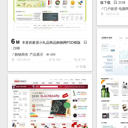
版下载
: 2118
↗
门户政府
电脑
2012-11-25
6
M
丰富的家居小礼品商品购物网PSD模版
: 2108
↗
购物商务
产品展示
600
2012-09-19
368
335
赞
踩
收藏