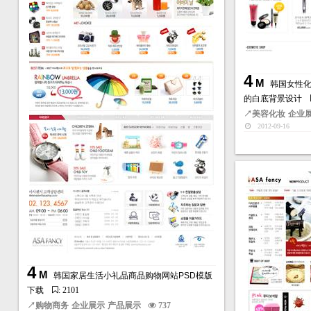
4
M
韩国女性化
的白底背景设计
↗
美容化妆
企业
2012-09-16
4
M
韩国家居生活小礼品商品购物网站PSD模版
下载
: 2101
↗
购物商务
企业展示
产品展示
737