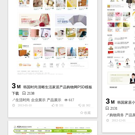
3
M
韩国时尚清晰生活家居产品购物网PSD模板
下载
: 2138
3
↗
生活时尚
企业展示
产品展示
617
M
韩国家居小
2013-05-10
331
302
赞
踩
: 2131
收藏
↗
购物商务
产品
2012-12-01