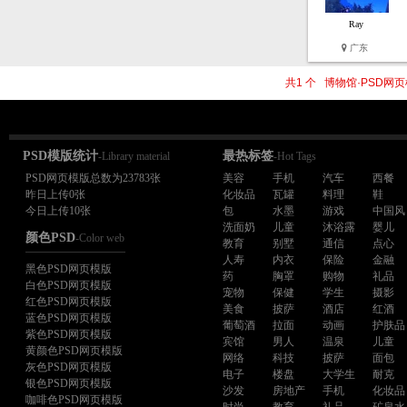
Ray
广东
共1 个 博物馆·PSD网
PSD模版统计
最热标签
-Library material
-Hot Tags
PSD网页模版总数为23783张
美容
手机
汽车
西餐
昨日上传0张
化妆品
瓦罐
料理
鞋
今日上传10张
包
水墨
游戏
中国风
洗面奶
儿童
沐浴露
婴儿
颜色PSD
-Color web
教育
别墅
通信
点心
人寿
内衣
保险
金融
黑色PSD网页模版
药
胸罩
购物
礼品
白色PSD网页模版
宠物
保健
学生
摄影
红色PSD网页模版
美食
披萨
酒店
红酒
蓝色PSD网页模版
葡萄酒
拉面
动画
护肤品
紫色PSD网页模版
宾馆
男人
温泉
儿童
黄颜色PSD网页模版
网络
科技
披萨
面包
灰色PSD网页模版
电子
楼盘
大学生
耐克
银色PSD网页模版
沙发
房地产
手机
化妆品
咖啡色PSD网页模版