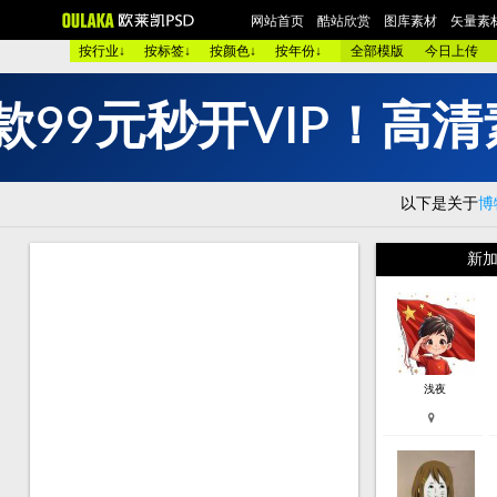
网站首页
酷站欣赏
图库素材
矢量素
按行业↓
按标签↓
按颜色↓
按年份↓
全部模版
今日上传
款
9
9
元
秒
开
V
I
P
！
高
清
欧美酷图
平面设计
艺术摄影
包装设计
时装展示
图 库：
颜 色 >>
黑色酷站
白色酷站
红色酷站
蓝色酷站
以下是关于
博
类 型 >>
手机通讯
服装品牌
汽车交通
美容化妆
购物商店
网络游戏
个人网站
集团企业
酒店宾馆
新加
烟茶酒水
餐厅饭店
家用电器
数码相机
珠宝首饰
模 板：
黑色模板
白色模板
红色模板
蓝色模板
紫色模板
服 务：
网站简介
服务团队
网站建设
欧莱凯APP端下载
浅夜