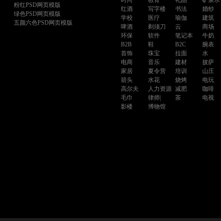
时尚
教育
礼品
矿泉水
粉红PSD网页模版
红酒
写字楼
书法
婚纱
绿色PSD网页模版
学校
医疗
瑜伽
建筑
五颜六色PSD网页模版
啤酒
剃须刀
云
商场
环保
软件
笔记本
牛奶
B2B
鞋
B2C
腕表
首饰
珠宝
拉面
水
电商
音乐
建材
披萨
家居
夏令营
培训
山庄
箭头
水花
烧烤
电玩
高尔夫
人力资源
减肥
咖啡
毛巾
律师|
茶
电视
影楼
博物馆