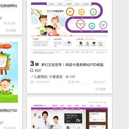
包购物网站
84
294
踩
收藏
3
M
梦幻五彩世界！韩国卡通类网站PSD模版
: 1837
↗
儿童网站
卡通漫画
559
2012-04-24
325
327
赞
踩
收藏
画网站PSD
217
318
踩