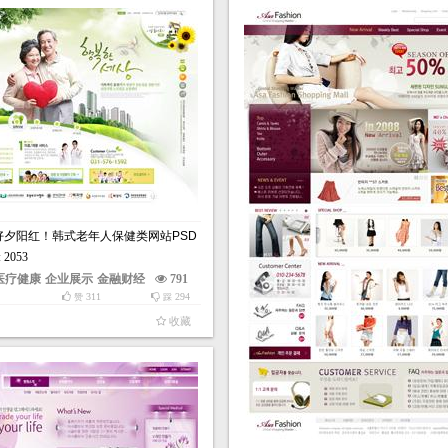
好夕阳红！韩式老年人保健类网站PSD
: 2053
医疗健康
企业展示
金融财经
791
311
294
赞
踩
收藏