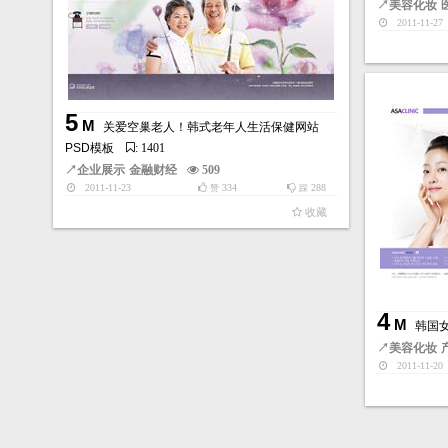
↗
美容化妆
2011-11-27
5
M
关爱空巢老人！韩式老年人生活保健网站
PSD模板
: 1401
↗
企业展示
金融财经
509
2011-11-23
334
288
赞
踩
收藏
4
M
韩国
↗
美容化妆
2011-11-20