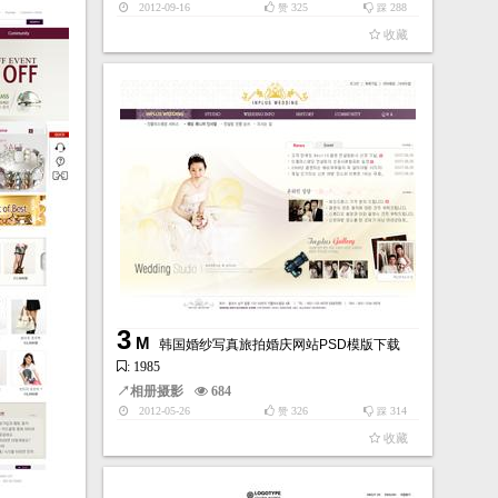
2012-09-16
325
288
赞
踩
收藏
3
M
韩国婚纱写真旅拍婚庆网站PSD模版下载
: 1985
↗
相册摄影
684
2012-05-26
326
314
赞
踩
收藏