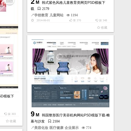
2
M
韩式紫色风格儿童教育类网页PSD模板下
载
: 2179
↗
学校教育
儿童网站
1194
2014-06-01
370
348
赞
踩
收藏
SD模板下
9
303
M
踩
韩国整形医疗美容机构网站PSD模版下载-帷
收藏
幕与沙发
: 2104
↗
美容化妆
医疗健康
企业展示
774