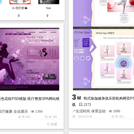
A~但行好�
Sun
3
M
韩式瑜伽健身俱乐部机构网页P
色花纹PSD模版-医疗整形SPA网站模
载
: 2173
↗
生活时尚
体育运动
1096
医疗健康
企业展示
1394
2014-01-08
383
403
340
赞
赞
踩
收藏