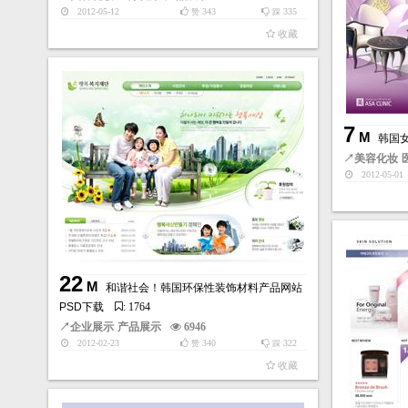
2012-05-12
343
335
赞
踩
收藏
7
M
韩国
↗
美容化妆
2012-05-01
22
M
和谐社会！韩国环保性装饰材料产品网站
PSD下载
: 1764
↗
企业展示
产品展示
6946
2012-02-23
340
322
赞
踩
收藏