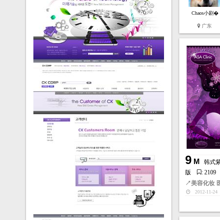
Chaos小剧�
广东
9
M
韩式紫
版
: 2109
↗
美容化妆
2012-11-24