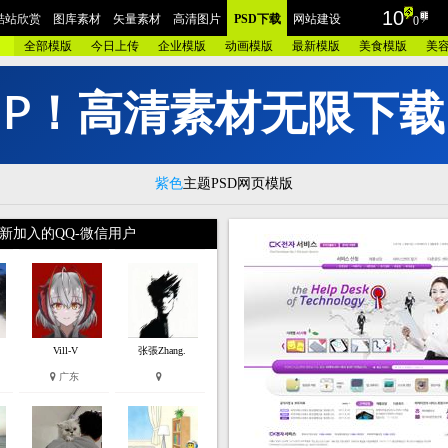
10
酷站欣赏
图库素材
矢量素材
高清图片
PSD下载
网站建设
0
全部模版
今日上传
企业模版
动画模版
最新模版
美食模版
美
I
P
！
高
清
素
材
无
限
下
载
摄影
包装设计
时装展示
酷站截图
AI素材
插画艺术
家居建筑
工业设计
酷站
红色酷站
蓝色酷站
紫色酷站
黄色酷站
灰色酷站
银色酷站
咖啡酷
紫色
主题PSD网页模版
品牌
汽车交通
美容化妆
艺术设计
医疗健康
学校教育
门户政府
相册摄
网站
集团企业
酒店宾馆
金融财经
爱情交友
儿童品牌
旅游度假
奢侈古
新加入的QQ-微信用户
电器
数码相机
珠宝首饰
庆典节日
女性用品
人力资源
手表皮带
明星酷
模板
蓝色模板
紫色模板
黄色模板
灰色模板
银色模板
咖啡模板
粉红模板
建设
欧莱凯APP端下载
微信小程序/APP开发
联系我们
Vill-V
张張Zhang.
广东