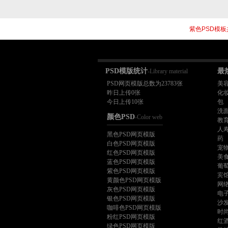
紫色PSD模板
PSD模版统计
最
-Library material
PSD网页模版总数为23783张
美
昨日上传0张
化
今日上传10张
包
洗
颜色PSD
-Color web
教
人
黑色PSD网页模版
药
白色PSD网页模版
宠
红色PSD网页模版
美
蓝色PSD网页模版
葡
紫色PSD网页模版
宾
黄颜色PSD网页模版
网
灰色PSD网页模版
电
银色PSD网页模版
沙
咖啡色PSD网页模版
时
粉红PSD网页模版
红
绿色PSD网页模版