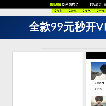
网站首页
按行业↓
按标签↓
按颜色↓
按年份↓
全
款
9
9
元
秒
开
V
欧美酷图
平面设计
艺术
图 库：
颜 色 >>
黑色酷站
白色
类 型 >>
手机通讯
服装
购物商店
网络游戏
个人
烟茶酒水
餐厅饭店
家用
模 板：
黑色模板
白色模板
红色
服 务：
网站简介
服务团队
网站
[有关注内
广东