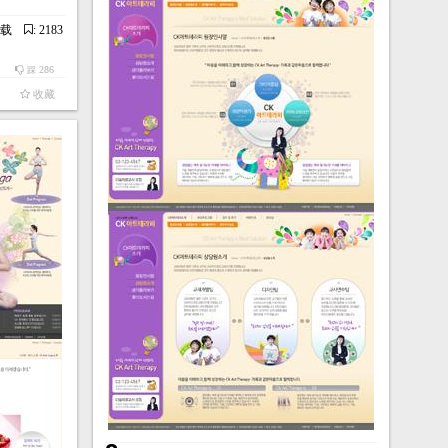
下载
: 2183
286
踩
收藏