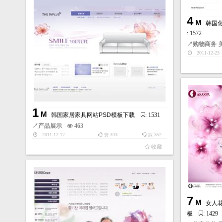
4
M
韩国
: 1572
↗
购物商务
2011-12-23
1
M
韩国家居家具网站PSD模板下载
: 1531
↗
产品展示
463
2011-12-17
343
352
赞
踩
收藏
7
M
女人
板
: 1429