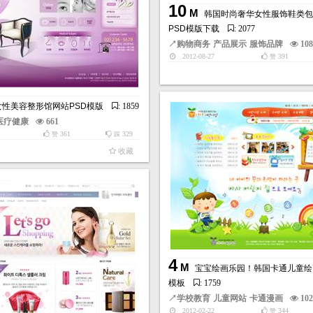
10
M
韩国时尚奢华女性服饰鞋类包
PSD模版下载
: 2077
↗
购物商务
产品展示
服饰品牌
10
2012-08-27
391
赞
女性美容整形馆网站PSD模版
: 1859
医疗健康
661
361
329
赞
踩
收藏
4
M
宝宝绘画乐园！韩国卡通儿童绘
模板
: 1759
↗
学校教育
儿童网站
卡通漫画
10
2012-02-22
344
赞