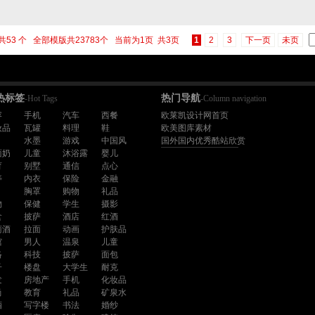
共53 个 全部模版共23783个 当前为1页 共3页
1
2
3
下一页
未页
热标签
热门导航
-Hot Tags
-Column navigation
容
手机
汽车
西餐
欧莱凯设计网首页
妆品
瓦罐
料理
鞋
欧美图库素材
水墨
游戏
中国风
国外国内优秀酷站欣赏
面奶
儿童
沐浴露
婴儿
育
别墅
通信
点心
寿
内衣
保险
金融
胸罩
购物
礼品
物
保健
学生
摄影
食
披萨
酒店
红酒
萄酒
拉面
动画
护肤品
馆
男人
温泉
儿童
络
科技
披萨
面包
子
楼盘
大学生
耐克
发
房地产
手机
化妆品
尚
教育
礼品
矿泉水
酒
写字楼
书法
婚纱