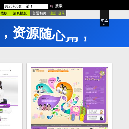
容模版
清爽模版
普通翻页
注册 登录
，
资
源
随
心
用
！
品牌专区
站
粉红酷站
绿色酷站
影
产品展示
电影宣传
房产楼盘
董
动物宠物
室内设计
家居建材
站
家具厨具
更多类型..
绿色模板
更多类型..