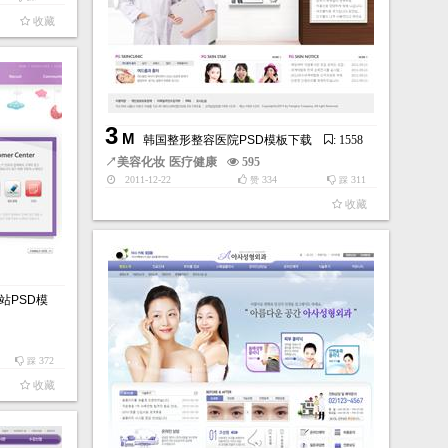
收藏
3
M
韩国整形整容医院PSD模板下载
: 1558
↗
美容化妆
医疗健康
595
2011-12-22
334
311
赞
踩
收藏
站PSD模
372
踩
收藏