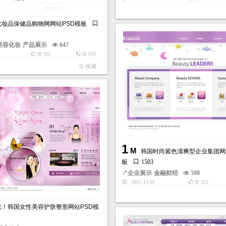
化妆品保健品购物网网站PSD模板
美容化妆
产品展示
647
355
333
赞
踩
收藏
1
M
韩国时尚紫色清爽型企业集团网
板
: 1503
↗
企业展示
金融财经
598
2011-12-10
332
赞
花！韩国女性美容护肤整形网站PSD模