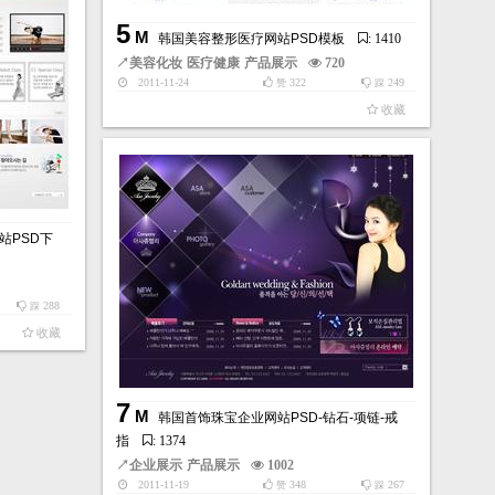
5
M
韩国美容整形医疗网站PSD模板
: 1410
↗
美容化妆
医疗健康
产品展示
720
2011-11-24
322
249
赞
踩
收藏
站PSD下
1
288
踩
收藏
7
M
韩国首饰珠宝企业网站PSD-钻石-项链-戒
指
: 1374
↗
企业展示
产品展示
1002
2011-11-19
348
267
赞
踩