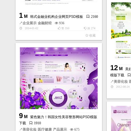
1
M
韩式金融业机构企业网页PSD模板
: 2160
↗
企业展示
金融财经
936
2014-01-02
350
274
赞
踩
收藏
12
M
美
模版下载
↗
美容化妆
2012-08-24
9
M
紫色魅力！韩国女性美容整形网站PSD模版
下载
: 1910
↗
美容化妆
医疗健康
产品展示
675