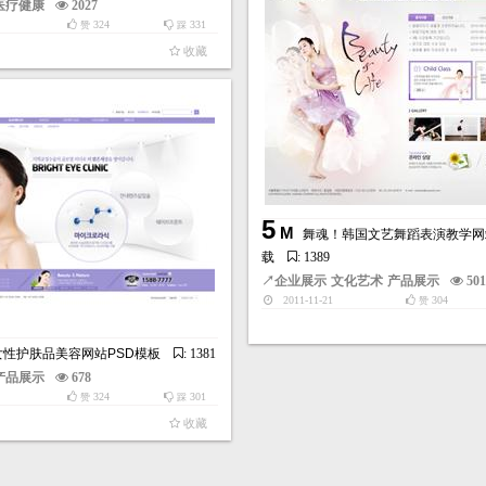
医疗健康
2027
324
331
赞
踩
收藏
5
M
舞魂！韩国文艺舞蹈表演教学网
载
: 1389
↗
企业展示
文化艺术
产品展示
50
2011-11-21
304
赞
女性护肤品美容网站PSD模板
: 1381
产品展示
678
324
301
赞
踩
收藏