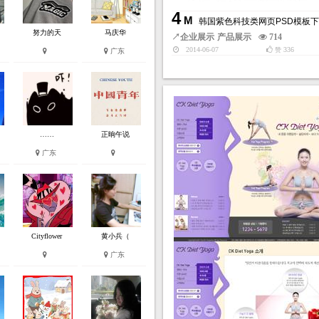
4
M
韩国紫色科技类网页PSD模板
努力的天
马庆华
↗
企业展示
产品展示
714
2014-06-07
336
赞
广东
……
正晌午说
广东
Cityflower
黄小兵（
广东