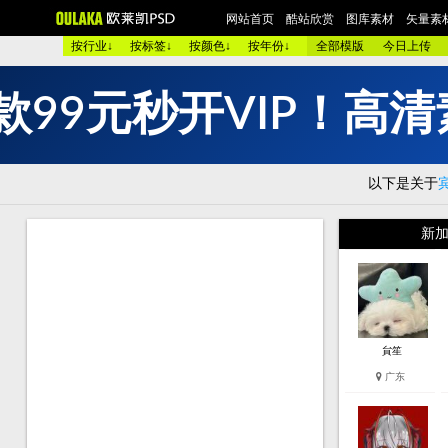
网站首页
酷站欣赏
图库素材
矢量素
按行业↓
按标签↓
按颜色↓
按年份↓
全部模版
今日上传
款
9
9
元
秒
开
V
I
P
！
高
清
欧美酷图
平面设计
艺术摄影
包装设计
时装展示
图 库：
颜 色 >>
黑色酷站
白色酷站
红色酷站
蓝色酷站
以下是关于
类 型 >>
手机通讯
服装品牌
汽车交通
美容化妆
购物商店
网络游戏
个人网站
集团企业
酒店宾馆
新加
烟茶酒水
餐厅饭店
家用电器
数码相机
珠宝首饰
模 板：
黑色模板
白色模板
红色模板
蓝色模板
紫色模板
服 务：
网站简介
服务团队
网站建设
欧莱凯APP端下载
貟笙
广东