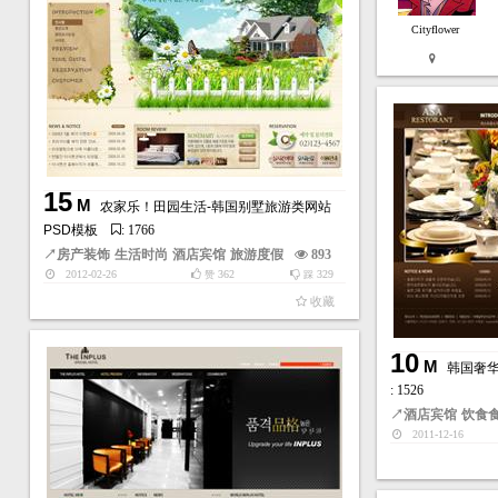
Cityflower
15
M
农家乐！田园生活-韩国别墅旅游类网站
PSD模板
: 1766
↗
房产装饰
生活时尚
酒店宾馆
旅游度假
893
2012-02-26
362
329
赞
踩
收藏
10
M
韩国奢华
: 1526
↗
酒店宾馆
饮食
2011-12-16