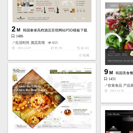
2
M
韩国奢侈高档酒店宾馆网站PSD模板下载
: 1486
↗
生活时尚
酒店宾馆
653
2011-12-07
295
261
赞
踩
收藏
9
M
韩国美食餐
: 1451
↗
饮食食品
产品
2011-11-30