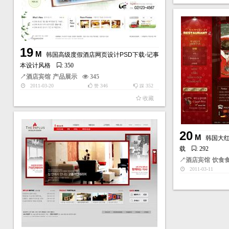
19
M
韩国高级度假酒店网页设计PSD下载-记事
本设计风格
: 350
↗
酒店宾馆
产品展示
345
2011-03-20
346
352
赞
踩
收藏
20
M
韩国大红
载
: 292
↗
酒店宾馆
饮食
2011-03-11