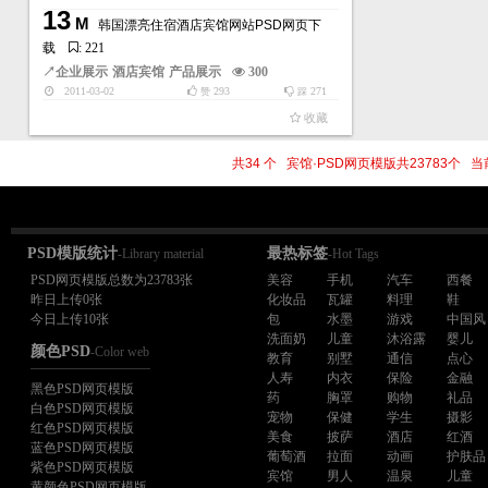
13
M
韩国漂亮住宿酒店宾馆网站PSD网页下
载
: 221
↗
企业展示
酒店宾馆
产品展示
300
2011-03-02
293
271
赞
踩
收藏
共34 个 宾馆·PSD网页模版共23783个
PSD模版统计
最热标签
-Library material
-Hot Tags
PSD网页模版总数为23783张
美容
手机
汽车
西餐
昨日上传0张
化妆品
瓦罐
料理
鞋
今日上传10张
包
水墨
游戏
中国风
洗面奶
儿童
沐浴露
婴儿
颜色PSD
-Color web
教育
别墅
通信
点心
人寿
内衣
保险
金融
黑色PSD网页模版
药
胸罩
购物
礼品
白色PSD网页模版
宠物
保健
学生
摄影
红色PSD网页模版
美食
披萨
酒店
红酒
蓝色PSD网页模版
葡萄酒
拉面
动画
护肤品
紫色PSD网页模版
宾馆
男人
温泉
儿童
黄颜色PSD网页模版