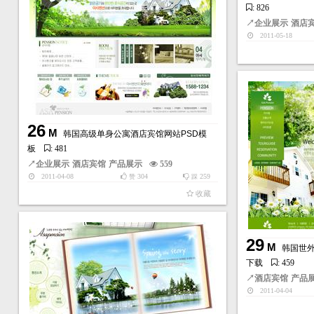
: 826
↗
企业展示
酒店
2011-05-18
26
M
韩国高级单身公寓酒店宾馆网站PSD模
板
: 481
↗
企业展示
酒店宾馆
产品展示
559
2011-04-08
304
259
赞
踩
收藏
29
M
韩国世外
下载
: 459
↗
酒店宾馆
产品
2011-04-04