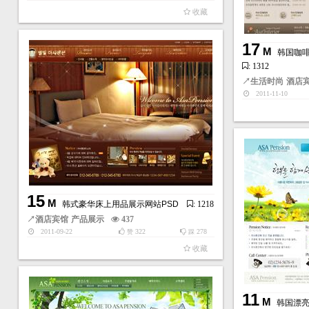
收藏
17
M
韩国咖啡
: 1312
↗
生活时尚
酒店
2011-11-10
15
M
韩式豪华床上用品展示网站PSD
: 1218
↗
酒店宾馆
产品展示
437
2011-09-22
322
278
赞
踩
收藏
11
M
韩国漂亮