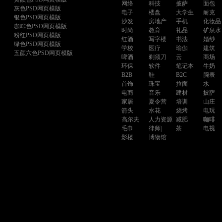
网络
科技
披萨
面包
灰色PSD网页模版
电子
楼盘
大学生
耐克
银色PSD网页模版
沙发
房地产
手机
化妆品
咖啡色PSD网页模版
时尚
教育
礼品
矿泉水
粉红PSD网页模版
红酒
写字楼
书法
婚纱
绿色PSD网页模版
学校
医疗
瑜伽
建筑
五颜六色PSD网页模版
啤酒
剃须刀
云
商场
环保
软件
笔记本
牛奶
B2B
鞋
B2C
腕表
首饰
珠宝
拉面
水
电商
音乐
建材
披萨
家居
夏令营
培训
山庄
箭头
水花
烧烤
电玩
高尔夫
人力资源
减肥
咖啡
毛巾
律师|
茶
电视
影楼
博物馆