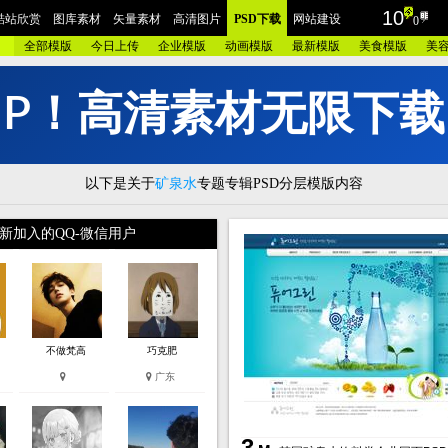
10
酷站欣赏
图库素材
矢量素材
高清图片
PSD下载
网站建设
0
全部模版
今日上传
企业模版
动画模版
最新模版
美食模版
美
I
P
！
高
清
素
材
无
限
下
载
摄影
包装设计
时装展示
酷站截图
AI素材
插画艺术
家居建筑
工业设计
酷站
红色酷站
蓝色酷站
紫色酷站
黄色酷站
灰色酷站
银色酷站
咖啡酷
以下是关于
矿泉水
专题专辑PSD分层模版内容
品牌
汽车交通
美容化妆
艺术设计
医疗健康
学校教育
门户政府
相册摄
网站
集团企业
酒店宾馆
金融财经
爱情交友
儿童品牌
旅游度假
奢侈古
新加入的QQ-微信用户
电器
数码相机
珠宝首饰
庆典节日
女性用品
人力资源
手表皮带
明星酷
模板
蓝色模板
紫色模板
黄色模板
灰色模板
银色模板
咖啡模板
粉红模板
建设
欧莱凯APP端下载
微信小程序/APP开发
联系我们
不做梵高
巧克肥
广东
3