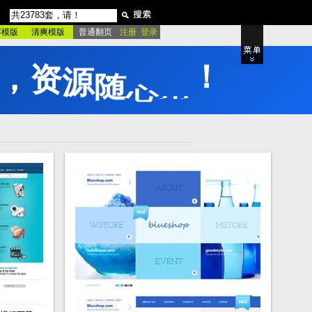
容模版
清爽模版
普通翻页
注册 登录
，
资
源
随
心
用
！
品牌专区
站
粉红酷站
绿色酷站
影
产品展示
电影宣传
房产楼盘
董
动物宠物
室内设计
家居建材
站
家具厨具
更多类型..
绿色模板
更多类型..