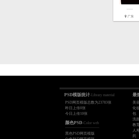
……
广东
PSD模版统计
最
-Library material
PSD网页模版总数为23783张
美
昨日上传0张
化
今日上传10张
包
洗
颜色PSD
-Color web
教
人
黑色PSD网页模版
药