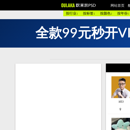
网站首页
按行业↓
按标签↓
按颜色↓
按年份↓
全
款
9
9
元
秒
开
V
欧美酷图
平面设计
艺术
图 库：
颜 色 >>
黑色酷站
白色
类 型 >>
手机通讯
服装
购物商店
网络游戏
个人
烟茶酒水
餐厅饭店
家用
模 板：
黑色模板
白色模板
红色
服 务：
网站简介
服务团队
网站
HTJ