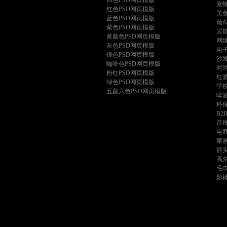
白色PSD网页模版
宠
红色PSD网页模版
美
蓝色PSD网页模版
葡
紫色PSD网页模版
宾
黄颜色PSD网页模版
网
灰色PSD网页模版
电
银色PSD网页模版
沙
咖啡色PSD网页模版
时
粉红PSD网页模版
红
绿色PSD网页模版
学
五颜六色PSD网页模版
啤
环
B2
首
电
家
箭
高
毛
影