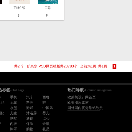
正晌午说
三思
共2 个 矿泉水·PSD网页模版共23783个 当前为1页 共1页
1
热标签
热门导航
-Hot Tags
-Column navigation
容
手机
汽车
西餐
欧莱凯设计网首页
妆品
瓦罐
料理
鞋
欧美图库素材
水墨
游戏
中国风
国外国内优秀酷站欣赏
面奶
儿童
沐浴露
婴儿
育
别墅
通信
点心
寿
内衣
保险
金融
胸罩
购物
礼品