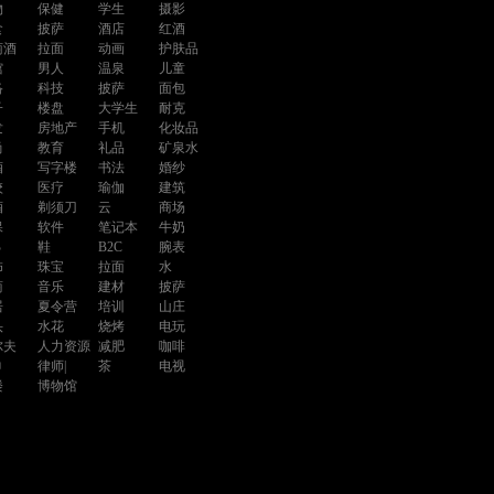
物
保健
学生
摄影
食
披萨
酒店
红酒
萄酒
拉面
动画
护肤品
馆
男人
温泉
儿童
络
科技
披萨
面包
子
楼盘
大学生
耐克
发
房地产
手机
化妆品
尚
教育
礼品
矿泉水
酒
写字楼
书法
婚纱
校
医疗
瑜伽
建筑
酒
剃须刀
云
商场
保
软件
笔记本
牛奶
B
鞋
B2C
腕表
饰
珠宝
拉面
水
商
音乐
建材
披萨
居
夏令营
培训
山庄
头
水花
烧烤
电玩
尔夫
人力资源
减肥
咖啡
巾
律师|
茶
电视
楼
博物馆