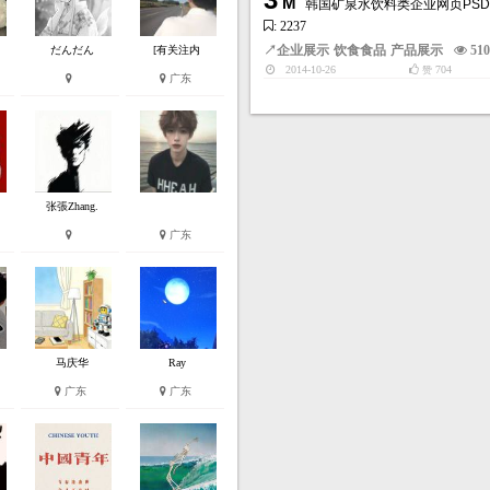
M
韩国矿泉水饮料类企业网页PS
: 2237
↗
企业展示
饮食食品
产品展示
51
だんだん
[有关注内
2014-10-26
704
赞
广东
张張Zhang.
广东
马庆华
Ray
广东
广东