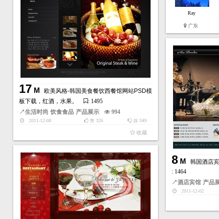
Ray
广东
17
M
欧美风格-韩国美食餐饮西餐馆网站PSD模
板下载，红酒，水果。
: 1495
↗
生活时尚
饮食食品
产品展示
994
2011-12-08
326
349
赞
踩
收藏
8
M
韩国酒店宾
: 1464
↗
酒店宾馆
产品
2011-12-02