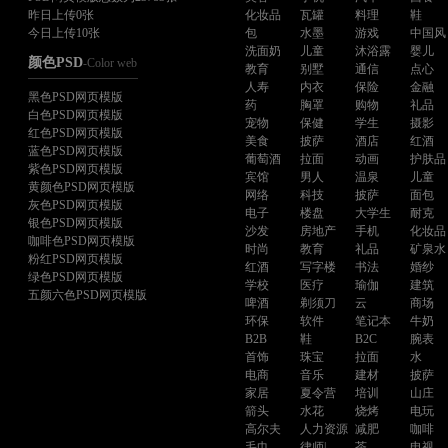
昨日上传0张
化妆品
瓦罐
料理
鞋
今日上传10张
包
水墨
游戏
中国风
洗面奶
儿童
沐浴露
婴儿
颜色PSD
-Color web
教育
别墅
通信
点心
人寿
内衣
保险
金融
黑色PSD网页模版
药
胸罩
购物
礼品
白色PSD网页模版
宠物
保健
学生
摄影
红色PSD网页模版
美食
披萨
酒店
红酒
蓝色PSD网页模版
葡萄酒
拉面
动画
护肤品
紫色PSD网页模版
宾馆
男人
温泉
儿童
黄颜色PSD网页模版
网络
科技
披萨
面包
灰色PSD网页模版
电子
楼盘
大学生
耐克
银色PSD网页模版
沙发
房地产
手机
化妆品
咖啡色PSD网页模版
时尚
教育
礼品
矿泉水
粉红PSD网页模版
红酒
写字楼
书法
婚纱
绿色PSD网页模版
学校
医疗
瑜伽
建筑
五颜六色PSD网页模版
啤酒
剃须刀
云
商场
环保
软件
笔记本
牛奶
B2B
鞋
B2C
腕表
首饰
珠宝
拉面
水
电商
音乐
建材
披萨
家居
夏令营
培训
山庄
箭头
水花
烧烤
电玩
高尔夫
人力资源
减肥
咖啡
毛巾
律师|
茶
电视