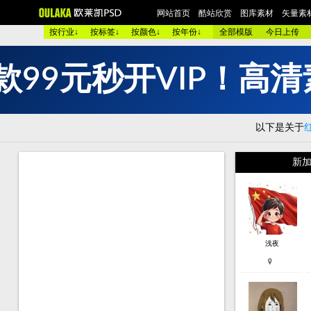
网站首页
酷站欣赏
图库素材
矢量素
按行业↓
按标签↓
按颜色↓
按年份↓
全部模版
今日上传
款
9
9
元
秒
开
V
I
P
！
高
清
欧美酷图
平面设计
艺术摄影
包装设计
时装展示
图 库：
颜 色 >>
黑色酷站
白色酷站
红色酷站
蓝色酷站
以下是关于
类 型 >>
手机通讯
服装品牌
汽车交通
美容化妆
购物商店
网络游戏
个人网站
集团企业
酒店宾馆
新加
烟茶酒水
餐厅饭店
家用电器
数码相机
珠宝首饰
模 板：
黑色模板
白色模板
红色模板
蓝色模板
紫色模板
服 务：
网站简介
服务团队
网站建设
欧莱凯APP端下载
浅夜