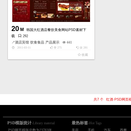
20
M
韩国大红酒店餐饮美食网站PSD素材下
载
: 292
↗
酒店宾馆
饮食食品
产品展示
441
2011-03-11
275
281
赞
踩
收藏
共7 个 红酒·PSD网
PSD模版统计
最热标签
-Library material
-Hot Tags
PSD网页模版总数为23783张
美容
手机
汽车
西餐