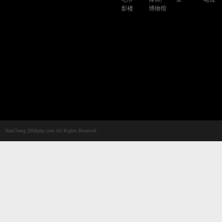
影楼
博物馆
NanChang 2008php.com All Rights Reserved.