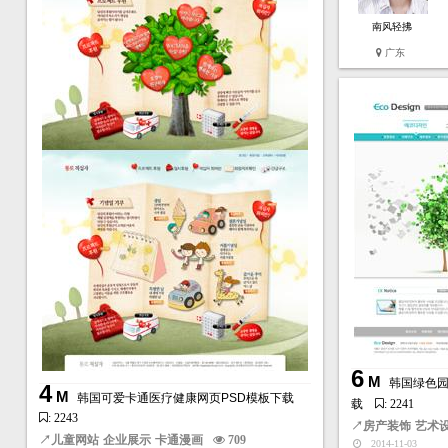
南风轻拂
广东
6
M
韩国绿色园
4
M
韩国可爱卡通医疗健康网页PSD模板下载
载
: 2241
: 2243
↗
房产装饰
艺术
↗
儿童网站
企业展示
卡通漫画
709
2014-11-03