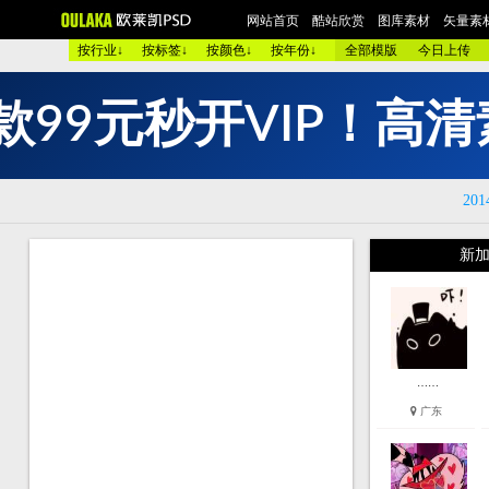
网站首页
酷站欣赏
图库素材
矢量素材
按行业↓
按标签↓
按颜色↓
按年份↓
全部模版
今日上传
企
9
元
秒
欧美酷图
平面设计
艺术摄影
包装设计
时装展示
酷
图 库：
9
款
颜 色 >>
黑色酷站
白色酷站
红色酷站
蓝色酷站
紫
201
类 型 >>
手机通讯
服装品牌
汽车交通
美容化妆
艺
购物商店
网络游戏
个人网站
集团企业
酒店宾馆
金
新加
烟茶酒水
餐厅饭店
家用电器
数码相机
珠宝首饰
庆
模 板：
黑色模板
白色模板
红色模板
蓝色模板
紫色模板
黄
服 务：
网站简介
服务团队
网站建设
欧莱凯APP端下载
……
广东