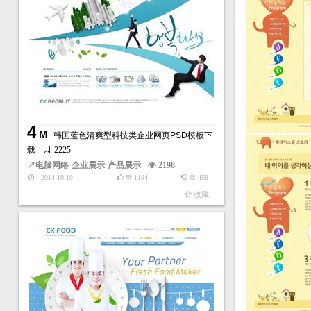
4
M
韩国蓝色清爽型科技类企业网页PSD模板下
载
: 2225
↗
电脑网络
企业展示
产品展示
2198
2014-10-19
1194
458
赞
踩
收藏