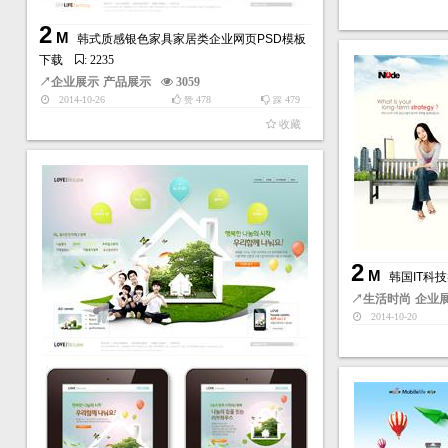
2
M
韩式质感银色家具家居类企业网页PSD模板
下载
: 2235
↗
企业展示
产品展示
3059
2014-10-26
478
479
赞
踩
收藏
2
M
韩国IT科
↗
生活时尚
企业
2014-10-20