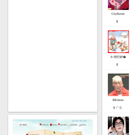
Cityflower
A~但行好�
☮Echose
广东