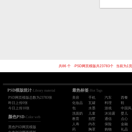
共86 个 ·PSD网页模版共23783个 当前为
PSD模版统计
最热标签
-Library material
-Hot Tags
PSD网页模版总数为23783张
美容
手机
汽车
西餐
昨日上传0张
化妆品
瓦罐
料理
鞋
今日上传10张
包
水墨
游戏
中国风
洗面奶
儿童
沐浴露
婴儿
颜色PSD
-Color web
教育
别墅
通信
点心
人寿
内衣
保险
金融
黑色PSD网页模版
药
胸罩
购物
礼品