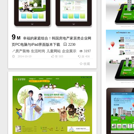
9
M
幸福的家庭组合！韩国房地产家居类企业网
页PC电脑与iPad界面版本下载
: 2230
↗
房产装饰
生活时尚
儿童网站
企业展示
3197
2014-10-19
503
456
赞
踩
收藏