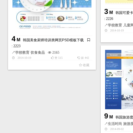
3
M
韩国可爱卡
: 2226
↗
学校教育
儿童
2014-10-19
4
M
韩国美食厨师培训类网页PSD模板下载
: 2223
↗
学校教育
饮食食品
2165
2014-10-19
515
442
赞
踩
收藏
9
M
韩国旅游度
↗
生活时尚
旅游
2014-09-02