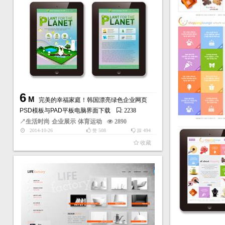
6
M
完美的幸福家庭！韩国漂亮绿色企业网页
PSD模板与PAD平板电脑界面下载
: 2238
↗
生活时尚
企业展示
体育运动
2890
2014-10-26
508
494
赞
踩
收藏