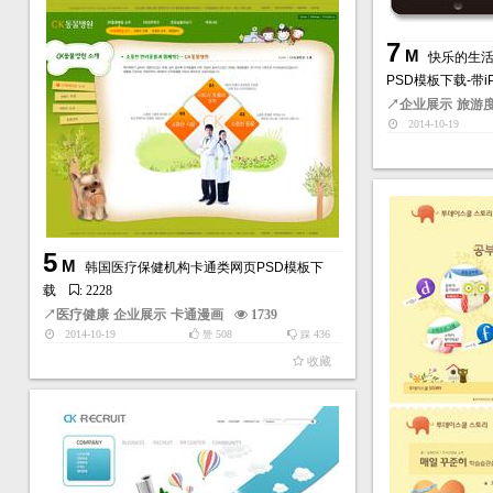
7
M
快乐的生
PSD模板下载-带
↗
企业展示
旅游
2014-10-19
5
M
韩国医疗保健机构卡通类网页PSD模板下
载
: 2228
↗
医疗健康
企业展示
卡通漫画
1739
2014-10-19
508
436
赞
踩
收藏