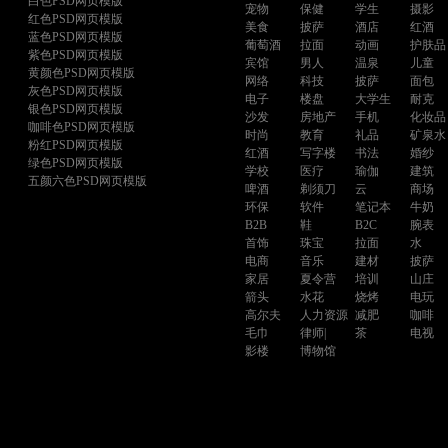
白色PSD网页模版
宠物
保健
学生
摄影
红色PSD网页模版
美食
披萨
酒店
红酒
蓝色PSD网页模版
葡萄酒
拉面
动画
护肤品
紫色PSD网页模版
宾馆
男人
温泉
儿童
黄颜色PSD网页模版
网络
科技
披萨
面包
灰色PSD网页模版
电子
楼盘
大学生
耐克
银色PSD网页模版
沙发
房地产
手机
化妆品
咖啡色PSD网页模版
时尚
教育
礼品
矿泉水
粉红PSD网页模版
红酒
写字楼
书法
婚纱
绿色PSD网页模版
学校
医疗
瑜伽
建筑
五颜六色PSD网页模版
啤酒
剃须刀
云
商场
环保
软件
笔记本
牛奶
B2B
鞋
B2C
腕表
首饰
珠宝
拉面
水
电商
音乐
建材
披萨
家居
夏令营
培训
山庄
箭头
水花
烧烤
电玩
高尔夫
人力资源
减肥
咖啡
毛巾
律师|
茶
电视
影楼
博物馆