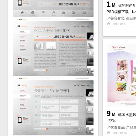
1
M
你的时尚
PSD模板下载
↗
美容化妆
生活
2014-10-27
9
M
韩国水墨风
: 2234
↗
饮食食品
产品
2014-10-26