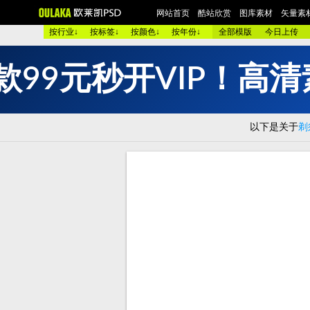
网站首页
酷站欣赏
图库素材
矢量素
按行业↓
按标签↓
按颜色↓
按年份↓
全部模版
今日上传
款
9
9
元
秒
开
V
I
P
！
高
清
欧美酷图
平面设计
艺术摄影
包装设计
时装展示
图 库：
颜 色 >>
黑色酷站
白色酷站
红色酷站
蓝色酷站
以下是关于
剃
类 型 >>
手机通讯
服装品牌
汽车交通
美容化妆
购物商店
网络游戏
个人网站
集团企业
酒店宾馆
烟茶酒水
餐厅饭店
家用电器
数码相机
珠宝首饰
模 板：
黑色模板
白色模板
红色模板
蓝色模板
紫色模板
服 务：
网站简介
服务团队
网站建设
欧莱凯APP端下载