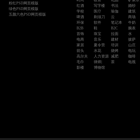
时尚
教育
礼品
矿泉水
粉红PSD网页模版
红酒
写字楼
书法
婚纱
绿色PSD网页模版
学校
医疗
瑜伽
建筑
五颜六色PSD网页模版
啤酒
剃须刀
云
商场
环保
软件
笔记本
牛奶
B2B
鞋
B2C
腕表
首饰
珠宝
拉面
水
电商
音乐
建材
披萨
家居
夏令营
培训
山庄
箭头
水花
烧烤
电玩
高尔夫
人力资源
减肥
咖啡
毛巾
律师|
茶
电视
影楼
博物馆