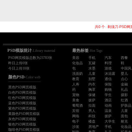
共0 个 剃须刀·PSD
PSD模版统计
最热标签
-Library material
-Hot Tags
PSD网页模版总数为23783张
美容
手机
汽车
西餐
昨日上传0张
化妆品
瓦罐
料理
鞋
今日上传10张
包
水墨
游戏
中国风
洗面奶
儿童
沐浴露
婴儿
颜色PSD
-Color web
教育
别墅
通信
点心
人寿
内衣
保险
金融
黑色PSD网页模版
药
胸罩
购物
礼品
白色PSD网页模版
宠物
保健
学生
摄影
红色PSD网页模版
美食
披萨
酒店
红酒
蓝色PSD网页模版
葡萄酒
拉面
动画
护肤品
紫色PSD网页模版
宾馆
男人
温泉
儿童
黄颜色PSD网页模版
网络
科技
披萨
面包
灰色PSD网页模版
电子
楼盘
大学生
耐克
银色PSD网页模版
沙发
房地产
手机
化妆品
咖啡色PSD网页模版