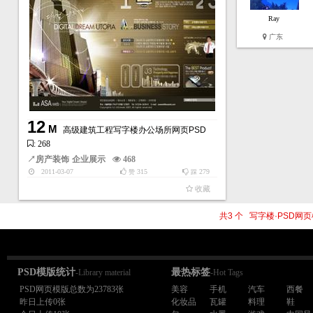
Ray
广东
12
M
高级建筑工程写字楼办公场所网页PSD
: 268
↗
房产装饰
企业展示
468
2011-03-07
315
279
赞
踩
收藏
共3 个 写字楼·PSD网
PSD模版统计
最热标签
-Library material
-Hot Tags
PSD网页模版总数为23783张
美容
手机
汽车
西餐
昨日上传0张
化妆品
瓦罐
料理
鞋