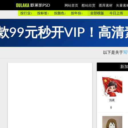
网站首页
酷站欣赏
图库素材
矢量素
按行业↓
按标签↓
按颜色↓
按年份↓
全部模版
今日上传
款
9
9
元
秒
开
V
I
P
！
高
清
欧美酷图
平面设计
艺术摄影
包装设计
时装展示
图 库：
颜 色 >>
黑色酷站
白色酷站
红色酷站
蓝色酷站
以下是关于
写
类 型 >>
手机通讯
服装品牌
汽车交通
美容化妆
购物商店
网络游戏
个人网站
集团企业
酒店宾馆
新加
烟茶酒水
餐厅饭店
家用电器
数码相机
珠宝首饰
模 板：
黑色模板
白色模板
红色模板
蓝色模板
紫色模板
服 务：
网站简介
服务团队
网站建设
欧莱凯APP端下载
浅夜