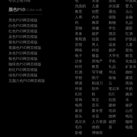
今日上传10张
包
水墨
游戏
中国风
洗面奶
儿童
沐浴露
婴儿
颜色PSD
-Color web
教育
别墅
通信
点心
人寿
内衣
保险
金融
黑色PSD网页模版
药
胸罩
购物
礼品
白色PSD网页模版
宠物
保健
学生
摄影
红色PSD网页模版
美食
披萨
酒店
红酒
蓝色PSD网页模版
葡萄酒
拉面
动画
护肤品
紫色PSD网页模版
宾馆
男人
温泉
儿童
黄颜色PSD网页模版
网络
科技
披萨
面包
灰色PSD网页模版
电子
楼盘
大学生
耐克
银色PSD网页模版
沙发
房地产
手机
化妆品
咖啡色PSD网页模版
时尚
教育
礼品
矿泉水
粉红PSD网页模版
红酒
写字楼
书法
婚纱
绿色PSD网页模版
学校
医疗
瑜伽
建筑
五颜六色PSD网页模版
啤酒
剃须刀
云
商场
环保
软件
笔记本
牛奶
B2B
鞋
B2C
腕表
首饰
珠宝
拉面
水
电商
音乐
建材
披萨
家居
夏令营
培训
山庄
箭头
水花
烧烤
电玩
高尔夫
人力资源
减肥
咖啡
毛巾
律师|
茶
电视
影楼
博物馆