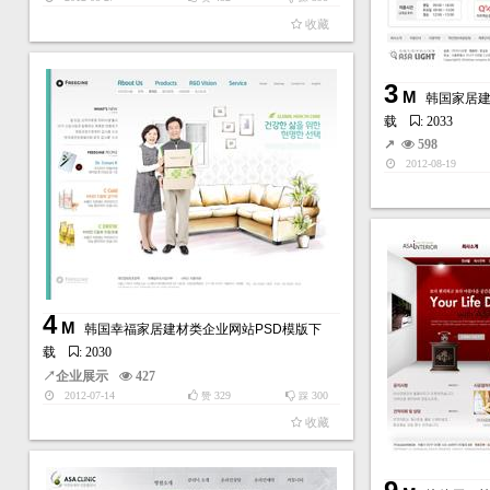
收藏
3
M
韩国家居建
载
: 2033
↗
598
2012-08-19
4
M
韩国幸福家居建材类企业网站PSD模版下
载
: 2030
↗
企业展示
427
2012-07-14
329
300
赞
踩
收藏