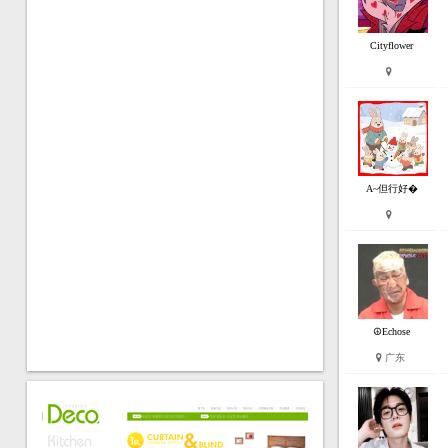
Cityflower
A~但行好�
☮Echose
广东