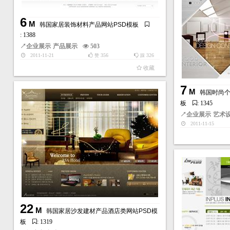
6
M
韩国家居装饰材料产品网站PSD模板
: 1388
↗
企业展示
产品展示
503
2011-11-21
356
326
赞
踩
收藏
7
M
韩国时尚个
板
: 1345
↗
企业展示
艺术
2011-11-15
22
M
韩国家居沙发建材产品酒店类网站PSD模
板
: 1319