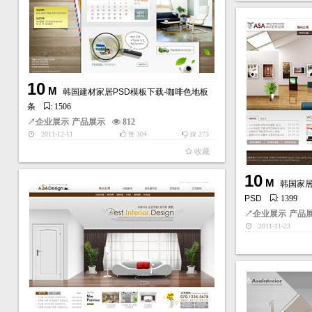
10
M
韩国建材家居PSD模板下载-咖啡色地板
条
: 1506
↗
企业展示
产品展示
812
2011-12-11
304
273
赞
踩
收藏
10
M
韩国家
PSD
: 1399
↗
企业展示
产品
2011-11-23