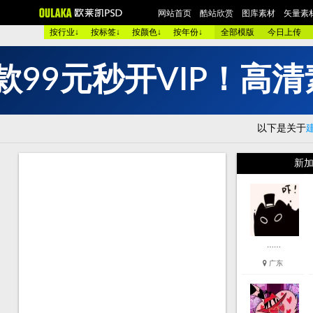
网站首页
酷站欣赏
图库素材
矢量素
按行业↓
按标签↓
按颜色↓
按年份↓
全部模版
今日上传
款
9
9
元
秒
开
V
I
P
！
高
清
欧美酷图
平面设计
艺术摄影
包装设计
时装展示
图 库：
颜 色 >>
黑色酷站
白色酷站
红色酷站
蓝色酷站
以下是关于
类 型 >>
手机通讯
服装品牌
汽车交通
美容化妆
购物商店
网络游戏
个人网站
集团企业
酒店宾馆
新加
烟茶酒水
餐厅饭店
家用电器
数码相机
珠宝首饰
模 板：
黑色模板
白色模板
红色模板
蓝色模板
紫色模板
服 务：
网站简介
服务团队
网站建设
欧莱凯APP端下载
……
广东