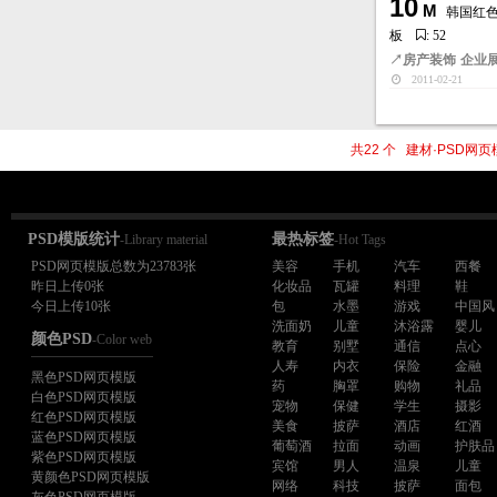
10
M
韩国红色
板
: 52
↗
房产装饰
企业
2011-02-21
共22 个 建材·PSD网
PSD模版统计
最热标签
-Library material
-Hot Tags
PSD网页模版总数为23783张
美容
手机
汽车
西餐
昨日上传0张
化妆品
瓦罐
料理
鞋
今日上传10张
包
水墨
游戏
中国风
洗面奶
儿童
沐浴露
婴儿
颜色PSD
-Color web
教育
别墅
通信
点心
人寿
内衣
保险
金融
黑色PSD网页模版
药
胸罩
购物
礼品
白色PSD网页模版
宠物
保健
学生
摄影
红色PSD网页模版
美食
披萨
酒店
红酒
蓝色PSD网页模版
葡萄酒
拉面
动画
护肤品
紫色PSD网页模版
宾馆
男人
温泉
儿童
黄颜色PSD网页模版
网络
科技
披萨
面包