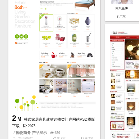
南风轻拂
广东
2
M
韩式家居家具建材购物类门户网站PSD模版
下载
: 2075
↗
购物商务
产品展示
650
2012-08-27
452
398
赞
踩