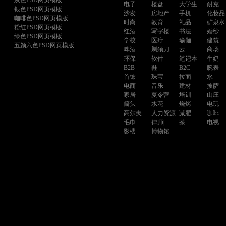
灰色PSD网页模版
电子
楼盘
大学生
耐克
银色PSD网页模版
沙发
房地产
手机
化妆品
咖啡色PSD网页模版
时尚
教育
礼品
矿泉水
粉红PSD网页模版
红酒
写字楼
书法
婚纱
绿色PSD网页模版
学校
医疗
瑜伽
建筑
五颜六色PSD网页模版
啤酒
剃须刀
云
商场
环保
软件
笔记本
牛奶
B2B
鞋
B2C
腕表
首饰
珠宝
拉面
水
电商
音乐
建材
披萨
家居
夏令营
培训
山庄
箭头
水花
烧烤
电玩
高尔夫
人力资源
减肥
咖啡
毛巾
律师|
茶
电视
影楼
博物馆