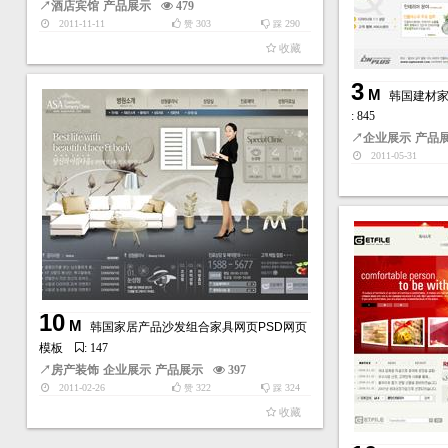
↗
酒店宾馆
产品展示
479
2011-11-11
303
290
赞
踩
收藏
3
M
韩国建材家
: 845
↗
企业展示
产品
2011-05-31
10
M
韩国家居产品沙发组合家具网页PSD网页
模板
: 147
↗
房产装饰
企业展示
产品展示
397
2011-02-26
322
324
赞
踩
收藏