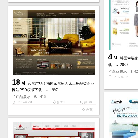
4
M
韩国幸福家
载
: 2030
↗
企业展示
4
2012-07-14
18
M
家居广场！韩国家居家具床上用品类企业
网站PSD模版下载
: 1997
↗
产品展示
1416
2012-05-31
351
304
赞
踩
收藏