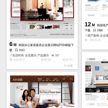
12
M
韩国地产
下载
: 1986
↗
房产装饰
企业
2012-05-26
6
M
韩国办公家居家具企业展示网站PSD模版下
载
: 1943
↗
生活时尚
企业展示
产品展示
587
2012-05-17
345
274
赞
踩
收藏