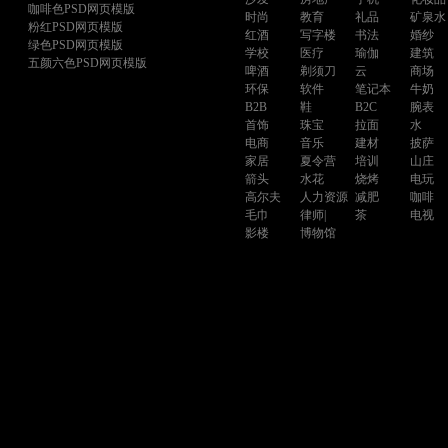
咖啡色PSD网页模版
时尚
教育
礼品
矿泉水
粉红PSD网页模版
红酒
写字楼
书法
婚纱
绿色PSD网页模版
学校
医疗
瑜伽
建筑
五颜六色PSD网页模版
啤酒
剃须刀
云
商场
环保
软件
笔记本
牛奶
B2B
鞋
B2C
腕表
首饰
珠宝
拉面
水
电商
音乐
建材
披萨
家居
夏令营
培训
山庄
箭头
水花
烧烤
电玩
高尔夫
人力资源
减肥
咖啡
毛巾
律师|
茶
电视
影楼
博物馆