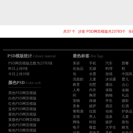
共37 个 沙发·PSD网页模版共23783个
PSD模版统计
最热标签
-Library material
-Hot Tags
PSD网页模版总数为23783张
美容
手机
汽车
西餐
昨日上传0张
化妆品
瓦罐
料理
鞋
今日上传10张
包
水墨
游戏
中国风
洗面奶
儿童
沐浴露
婴儿
颜色PSD
-Color web
教育
别墅
通信
点心
人寿
内衣
保险
金融
黑色PSD网页模版
药
胸罩
购物
礼品
白色PSD网页模版
宠物
保健
学生
摄影
红色PSD网页模版
美食
披萨
酒店
红酒
蓝色PSD网页模版
葡萄酒
拉面
动画
护肤品
紫色PSD网页模版
宾馆
男人
温泉
儿童
黄颜色PSD网页模版
网络
科技
披萨
面包
灰色PSD网页模版
电子
楼盘
大学生
耐克
银色PSD网页模版
沙发
房地产
手机
化妆品