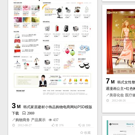
7
M
韩式女性整
通漫画公主+红色
↗
美容化妆
医疗
2012-08-26
3
M
韩式家居建材小饰品购物电商网站PSD模版
下载
: 2069
↗
购物商务
产品展示
437
2012-08-27
376
330
赞
踩
收藏