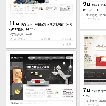
9
M
韩国时尚家
版
: 1918
↗
生活时尚
企业
2012-05-13
11
M
快乐之家！韩国家居家具沙发制作厂家网
站PSD模板
: 1744
↗
产品展示
641
2012-02-15
334
311
赞
踩
收藏
7
M
韩国装饰室
: 1669
↗
企业展示
金融
2012-01-08