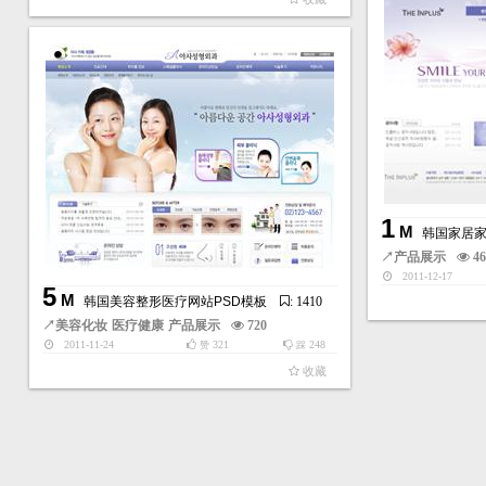
1
M
韩国家居家
↗
产品展示
4
2011-12-17
5
M
韩国美容整形医疗网站PSD模板
: 1410
↗
美容化妆
医疗健康
产品展示
720
2011-11-24
321
248
赞
踩
收藏