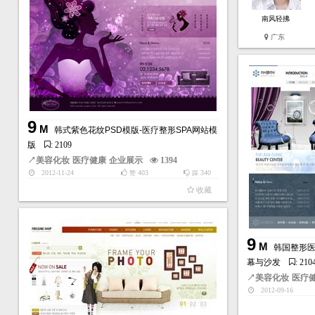
南风轻拂
广东
9
M
韩式紫色花纹PSD模版-医疗整形SPA网站模
版
: 2109
↗
美容化妆
医疗健康
企业展示
1394
2012-11-24
403
340
赞
踩
收藏
9
M
韩国整形医
幕与沙发
: 210
↗
美容化妆
医疗
2012-09-16