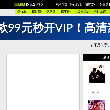
网站首页
酷站欣赏
图库素材
矢量素
按行业↓
按标签↓
按颜色↓
按年份↓
全部模版
今日上传
款
9
9
元
秒
开
V
I
P
！
高
清
欧美酷图
平面设计
艺术摄影
包装设计
时装展示
图 库：
颜 色 >>
黑色酷站
白色酷站
红色酷站
蓝色酷站
以下是关于
类 型 >>
手机通讯
服装品牌
汽车交通
美容化妆
购物商店
网络游戏
个人网站
集团企业
酒店宾馆
新加
烟茶酒水
餐厅饭店
家用电器
数码相机
珠宝首饰
模 板：
黑色模板
白色模板
红色模板
蓝色模板
紫色模板
服 务：
网站简介
服务团队
网站建设
欧莱凯APP端下载
……
广东