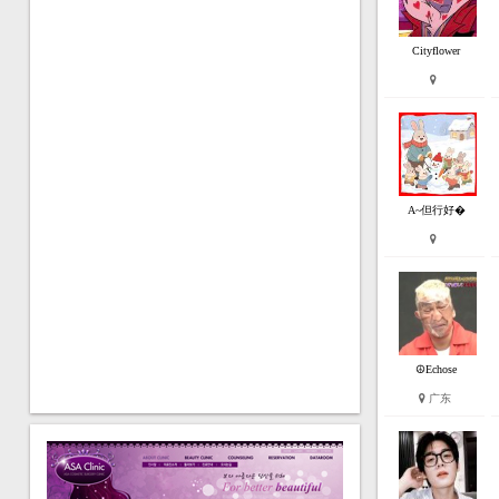
Cityflower
A~但行好�
☮Echose
广东