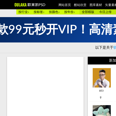
网站首页
酷站欣赏
图库素材
矢量素
按行业↓
按标签↓
按颜色↓
按年份↓
全部模版
今日上传
款
9
9
元
秒
开
V
I
P
！
高
清
欧美酷图
平面设计
艺术摄影
包装设计
时装展示
图 库：
颜 色 >>
黑色酷站
白色酷站
红色酷站
蓝色酷站
以下是关于
类 型 >>
手机通讯
服装品牌
汽车交通
美容化妆
购物商店
网络游戏
个人网站
集团企业
酒店宾馆
新加
烟茶酒水
餐厅饭店
家用电器
数码相机
珠宝首饰
模 板：
黑色模板
白色模板
红色模板
蓝色模板
紫色模板
服 务：
网站简介
服务团队
网站建设
欧莱凯APP端下载
HTJ