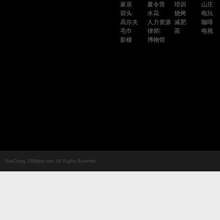
家居
夏令营
培训
山庄
箭头
水花
烧烤
电玩
高尔夫
人力资源
减肥
咖啡
毛巾
律师|
茶
电视
影楼
博物馆
NanChang 2008php.com All Rights Reserved.