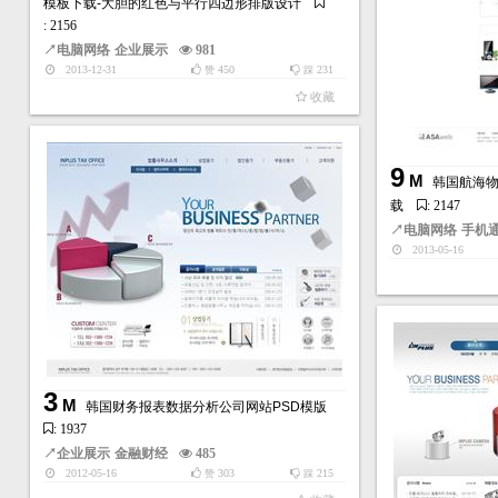
模板下载-大胆的红色与平行四边形排版设计
: 2156
↗
电脑网络
企业展示
981
2013-12-31
450
231
赞
踩
收藏
9
M
韩国航海物
载
: 2147
↗
电脑网络
手机
2013-05-16
3
M
韩国财务报表数据分析公司网站PSD模版
: 1937
↗
企业展示
金融财经
485
2012-05-16
303
215
赞
踩