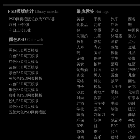
PSD模版统计
最热标签
-Library material
-Hot Tags
PSD网页模版总数为23783张
美容
手机
汽车
西餐
昨日上传0张
化妆品
瓦罐
料理
鞋
今日上传10张
包
水墨
游戏
中国风
洗面奶
儿童
沐浴露
婴儿
颜色PSD
-Color web
教育
别墅
通信
点心
人寿
内衣
保险
金融
黑色PSD网页模版
药
胸罩
购物
礼品
白色PSD网页模版
宠物
保健
学生
摄影
红色PSD网页模版
美食
披萨
酒店
红酒
蓝色PSD网页模版
葡萄酒
拉面
动画
护肤品
紫色PSD网页模版
宾馆
男人
温泉
儿童
黄颜色PSD网页模版
网络
科技
披萨
面包
灰色PSD网页模版
电子
楼盘
大学生
耐克
银色PSD网页模版
沙发
房地产
手机
化妆品
咖啡色PSD网页模版
时尚
教育
礼品
矿泉水
粉红PSD网页模版
红酒
写字楼
书法
婚纱
绿色PSD网页模版
学校
医疗
瑜伽
建筑
五颜六色PSD网页模版
啤酒
剃须刀
云
商场
环保
软件
笔记本
牛奶
B2B
鞋
B2C
腕表
首饰
珠宝
拉面
水
电商
音乐
建材
披萨