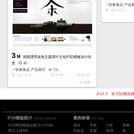
↗
饮食食品
产品
2011-02-25
3
M
韩国漂亮灰色主题茶叶文化PSD模板设计欣
赏
: 45
↗
饮食食品
产品展示
756
2011-02-21
278
248
赞
踩
收藏
共18 个 茶·PSD网
PSD模版统计
最热标签
-Library material
-Hot Tags
PSD网页模版总数为23783张
美容
手机
汽车
西餐
昨日上传0张
化妆品
瓦罐
料理
鞋