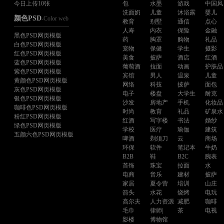
今日上传10张
包
水墨
游戏
中国风
洗面奶
儿童
沐浴露
婴儿
颜色PSD
-Color web
教育
别墅
通信
点心
人寿
内衣
保险
金融
黑色PSD网页模版
药
胸罩
购物
礼品
白色PSD网页模版
宠物
保健
学生
摄影
红色PSD网页模版
美食
披萨
酒店
红酒
蓝色PSD网页模版
葡萄酒
拉面
动画
护肤品
紫色PSD网页模版
宾馆
男人
温泉
儿童
黄颜色PSD网页模版
网络
科技
披萨
面包
灰色PSD网页模版
电子
楼盘
大学生
耐克
银色PSD网页模版
沙发
房地产
手机
化妆品
咖啡色PSD网页模版
时尚
教育
礼品
矿泉水
粉红PSD网页模版
红酒
写字楼
书法
婚纱
绿色PSD网页模版
学校
医疗
瑜伽
建筑
五颜六色PSD网页模版
啤酒
剃须刀
云
商场
环保
软件
笔记本
牛奶
B2B
鞋
B2C
腕表
首饰
珠宝
拉面
水
电商
音乐
建材
披萨
家居
夏令营
培训
山庄
箭头
水花
烧烤
电玩
高尔夫
人力资源
减肥
咖啡
毛巾
律师|
茶
电视
影楼
博物馆