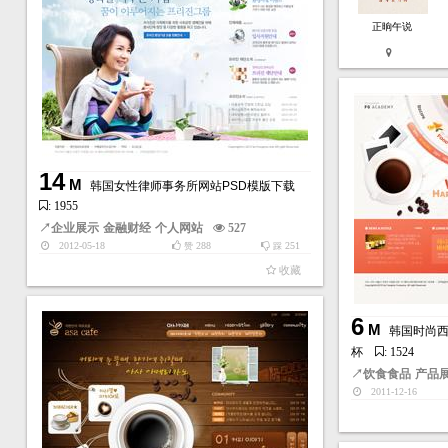
正晌午说
14
M
韩国女性律师事务所网站PSD模版下载
: 1955
↗
企业展示
金融财经
个人网站
527
2012-05-18
288
251
赞
踩
收藏
6
M
韩国时尚西
杯
: 1524
↗
饮食食品
产品
2011-12-16