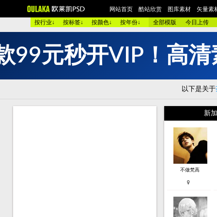
网站首页
酷站欣赏
图库素材
矢量素
按行业↓
按标签↓
按颜色↓
按年份↓
全部模版
今日上传
款
9
9
元
秒
开
V
I
P
！
高
清
欧美酷图
平面设计
艺术摄影
包装设计
时装展示
图 库：
颜 色 >>
黑色酷站
白色酷站
红色酷站
蓝色酷站
以下是关于
类 型 >>
手机通讯
服装品牌
汽车交通
美容化妆
购物商店
网络游戏
个人网站
集团企业
酒店宾馆
新加
烟茶酒水
餐厅饭店
家用电器
数码相机
珠宝首饰
模 板：
黑色模板
白色模板
红色模板
蓝色模板
紫色模板
服 务：
网站简介
服务团队
网站建设
欧莱凯APP端下载
不做梵高