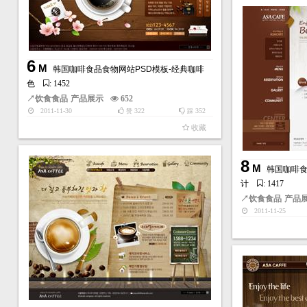
6
M
韩国咖啡食品食物网站PSD模板-经典咖啡
色
: 1452
↗
饮食食品
产品展示
652
2011-11-30
322
352
赞
踩
收藏
8
M
韩国咖啡食
计
: 1417
↗
饮食食品
产品
2011-11-25