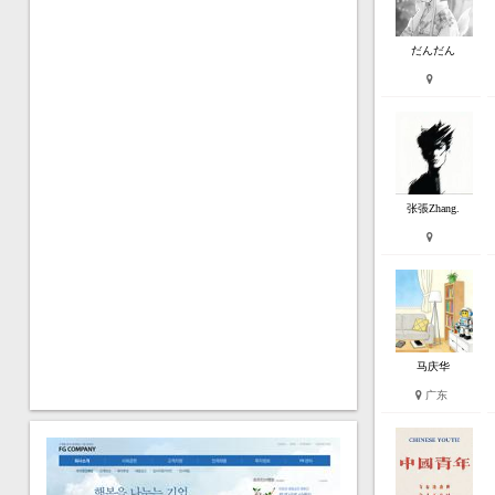
だんだん
张張Zhang.
马庆华
广东