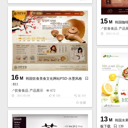
15
M
韩国咖啡
↗
饮食食品
产品
2011-11-12
16
M
韩国饮食美食文化网站PSD-水墨风格
: 811
↗
饮食食品
产品展示
672
2011-05-09
336
310
赞
踩
收藏
13
M
韩国水果
板下载
: 139