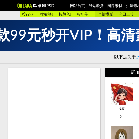
网站首页
酷站欣赏
图库素材
矢量素
按行业↓
按标签↓
按颜色↓
按年份↓
全部模版
今日上传
款
9
9
元
秒
开
V
I
P
！
高
清
欧美酷图
平面设计
艺术摄影
包装设计
时装展示
图 库：
颜 色 >>
黑色酷站
白色酷站
红色酷站
蓝色酷站
以下是关于
类 型 >>
手机通讯
服装品牌
汽车交通
美容化妆
购物商店
网络游戏
个人网站
集团企业
酒店宾馆
新加
烟茶酒水
餐厅饭店
家用电器
数码相机
珠宝首饰
模 板：
黑色模板
白色模板
红色模板
蓝色模板
紫色模板
服 务：
网站简介
服务团队
网站建设
欧莱凯APP端下载
浅夜