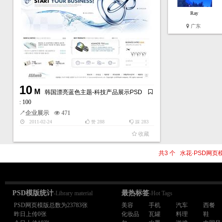
Ray
广东
10
M
韩国漂亮蓝色主题-科技产品展示PSD
: 100
↗
企业展示
471
2011-02-24
288
283
赞
踩
收藏
共3 个 水花·PSD网
PSD模版统计
最热标签
-Library material
-Hot Tags
PSD网页模版总数为23783张
美容
手机
汽车
西餐
昨日上传0张
化妆品
瓦罐
料理
鞋