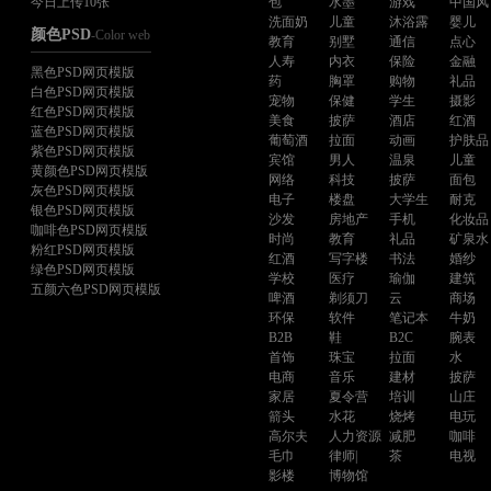
今日上传10张
包
水墨
游戏
中国风
洗面奶
儿童
沐浴露
婴儿
颜色PSD
-Color web
教育
别墅
通信
点心
人寿
内衣
保险
金融
黑色PSD网页模版
药
胸罩
购物
礼品
白色PSD网页模版
宠物
保健
学生
摄影
红色PSD网页模版
美食
披萨
酒店
红酒
蓝色PSD网页模版
葡萄酒
拉面
动画
护肤品
紫色PSD网页模版
宾馆
男人
温泉
儿童
黄颜色PSD网页模版
网络
科技
披萨
面包
灰色PSD网页模版
电子
楼盘
大学生
耐克
银色PSD网页模版
沙发
房地产
手机
化妆品
咖啡色PSD网页模版
时尚
教育
礼品
矿泉水
粉红PSD网页模版
红酒
写字楼
书法
婚纱
绿色PSD网页模版
学校
医疗
瑜伽
建筑
五颜六色PSD网页模版
啤酒
剃须刀
云
商场
环保
软件
笔记本
牛奶
B2B
鞋
B2C
腕表
首饰
珠宝
拉面
水
电商
音乐
建材
披萨
家居
夏令营
培训
山庄
箭头
水花
烧烤
电玩
高尔夫
人力资源
减肥
咖啡
毛巾
律师|
茶
电视
影楼
博物馆