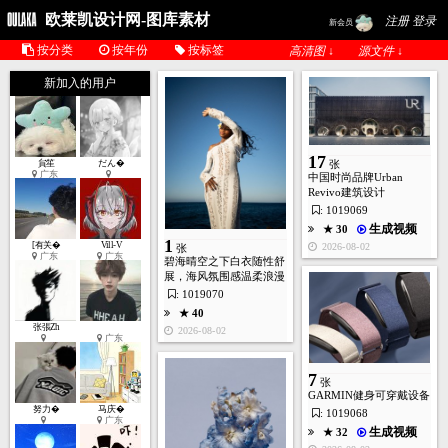
欧莱凯设计网-图库素材
注册 登录
新会员
按分类
按年份
按标签
高清图 ↓
源文件 ↓
新加入的用户
17
貟笙
だん�
张
广东
中国时尚品牌Urban
Revivo建筑设计
: 1019069
生成视频
★ 30
1
[有关�
Vill-V
2026-08-02
张
广东
广东
碧海晴空之下白衣随性舒
展，海风氛围感温柔浪漫
: 1019070
★ 40
张張Zh
2026-08-02
广东
7
张
GARMIN健身可穿戴设备
努力�
马庆�
: 1019068
广东
生成视频
★ 32