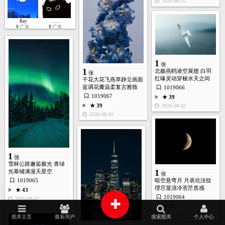
2026-08-02
Ray
……
广东
广东
1
张
1
北极燕鸥凌空展翅 白羽
张
红喙灵动穿梭水天之间
干花大花飞燕草静立画面
蓝调花瓣温柔复古雅致
: 1019066
: 1019067
★ 39
★ 39
2026-08-02
2026-08-02
首页
图库
酷站
矢量
高清
模板
建站
1
张
雪林公路邂逅极光 青绿
1
光幕铺满漫天星空
张
: 1019065
暗空悬弯月 月表坑洼纹
理尽显清冷苍茫质感
★ 43
: 1019064
+
2026-08-02
★ 33
2026-08-02
图库主页
最新用户
搜索图库
个人中心